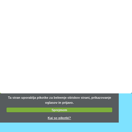
Ta stran uporablja pikotke za beleenje obiskov strani, prikazovanje
oglasov in prijavo.
Sprejmem
Kaj so pikotki?