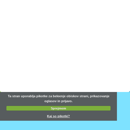
Ta stran uporablja pikotke za beleenje obiskov strani, prikazovanje
oglasov in prijavo.
Sprejmem
Kaj so pikotki?