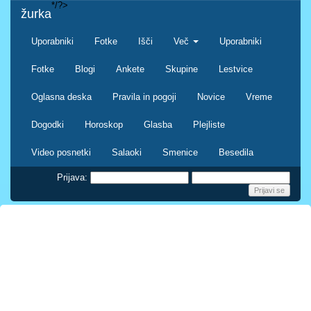
*/?>
žurka
Uporabniki
Fotke
Išči
Več
Uporabniki
Fotke
Blogi
Ankete
Skupine
Lestvice
Oglasna deska
Pravila in pogoji
Novice
Vreme
Dogodki
Horoskop
Glasba
Plejliste
Video posnetki
Salaoki
Smenice
Besedila
Prijava: