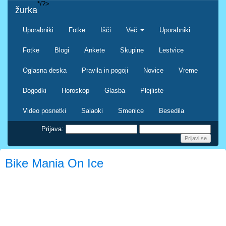
*/?>
žurka
Uporabniki
Fotke
Išči
Več
Uporabniki
Fotke
Blogi
Ankete
Skupine
Lestvice
Oglasna deska
Pravila in pogoji
Novice
Vreme
Dogodki
Horoskop
Glasba
Plejliste
Video posnetki
Salaoki
Smenice
Besedila
Prijava:
Bike Mania On Ice