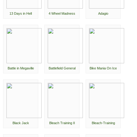
13 Days in Hell
4 Wheel Madness
Adagio
Battle in Megaville
Battlefield General
Bike Mania On Ice
Black Jack
Bleach Training II
Bleach-Training
▴
na vrh