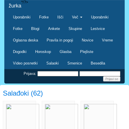
*/?>
žurka
Uporabniki
Fotke
Išči
Več
Uporabniki
Fotke
Blogi
Ankete
Skupine
Lestvice
Oglasna deska
Pravila in pogoji
Novice
Vreme
Dogodki
Horoskop
Glasba
Plejliste
Video posnetki
Salaoki
Smenice
Besedila
Prijava:
Salađoki (62)