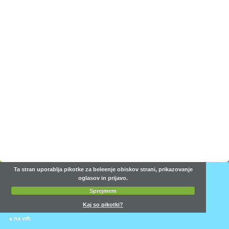
Ta stran uporablja pikotke za beleenje obiskov strani, prikazovanje
oglasov in prijavo.
Sprejmem
Kaj so pikotki?
▴
na vrh