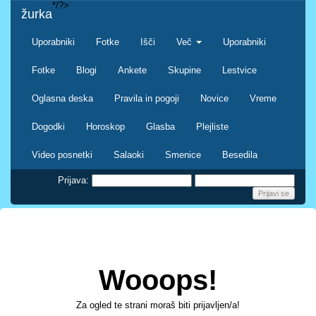
*/?>
žurka
Uporabniki
Fotke
Išči
Več
Uporabniki
Fotke
Blogi
Ankete
Skupine
Lestvice
Oglasna deska
Pravila in pogoji
Novice
Vreme
Dogodki
Horoskop
Glasba
Plejliste
Video posnetki
Salaoki
Smenice
Besedila
Prijava:
Wooops!
Za ogled te strani moraš biti prijavljen/a!