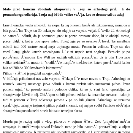
Malo pred koncem 20-letnih izkopavanj v Troji so arheologi priĹˇli do
pomembnega odkritja. Troja naj bi bila veliko veĂ¨ja, kot so domnevali do zdaj
Ernst Pernicka, vodja arheoloĹˇke ekipe, ki naj bi jeseni konĂ¨ala izkopavanja, meni, da je
bila povrĹˇina Troje kar 35 hektarjev; do zdaj je za verjetno veljalo Ĺˇtevilo 25. Arheologi
so namreĂ¨ odkrili, da je obrambni jarek iz pozne bronaste dobe, ki je obdajal mesto,
precej daljĹˇi, kot je bilo sprva videti. Poleg tega pa so ostanke Ă¨loveĹˇke naselbine
odkrili tudi 500 metrov zunaj meja utrjenega mesta. Pomen in velikost Troje sta dve
vpraĹˇanji, glede katerih arheologom Ĺˇe ni uspelo najti soglasja. Pernicka je po
poroĂ¨anju Ă¨asopisa Die Welt po zadnjih odkritjih prepriĂ¨an, da je bila Troja zelo
veliko rezidenĂ¨no mesto in "srediĹˇĂ¨e manjĹˇe kneĹľevine, katere povrĹˇina bi lahko
bila od 200 do 300 kvadratnih kilometrov".
Pithos - vrĂ¨, ki je pogubil mnogo palaĂ¨
V bliĹľnji prihodnosti nas zelo verjetno Ă¨akajo Ĺˇe nove novice o Troji. Arheologi so
namreĂ¨ onkraj mestnega jarka odkrili s kamni prekrit tako imenovani pithos. Izraz
pomeni orjaĹˇko posodo amfori podobne oblike, ki so jo stari Grki uporabljali za
shranjevanje Ĺľivil in olj. ObiĂ¨ajno so bili pithosi izdelani iz keramike, nekateri - tako je
tudi v primeru v Troji odkritega pithosa - pa so bili glineni. Arheologi se trenutno
spraĹˇujejo, zakaj je trojanski pithos prekrit s kamni, saj naj po sodbi Pernicke obiĂ¨ajna
shranjevalna posoda ne bi smela biti tako temeljito skrita.
Morda pa je razlog najti v vlogi pithosov v vojnem Ă¨asu. Zelo 'priljubljen' naĂ¨in
osvajanja in uniĂ¨evanja sovraĹľnikovih mest je bilo namreĂ¨ prevraĂ¨anje z oljem
napolnjenih pithosov. K razlitemu olju so potem zavojevalci le Ĺˇe pristavili baklo in mesto