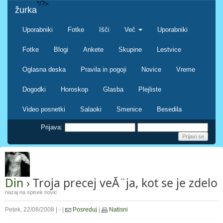
*/?>
žurka
Uporabniki
Fotke
Išči
Več
Uporabniki
Fotke
Blogi
Ankete
Skupine
Lestvice
Oglasna deska
Pravila in pogoji
Novice
Vreme
Dogodki
Horoskop
Glasba
Plejliste
Video posnetki
Salaoki
Smenice
Besedila
Prijava:
Din
› Troja precej veĂ¨ja, kot se je zdelo
nazaj na spisek novic
Petek, 22/08/2008 | - |
Posreduj
|
Natisni