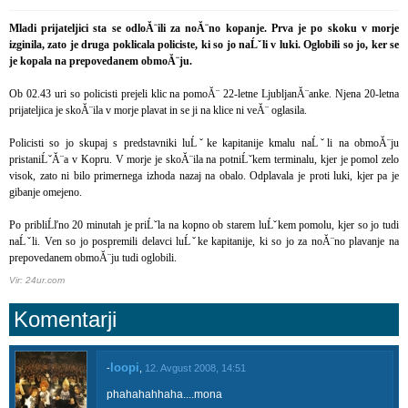
Mladi prijateljici sta se odloĂ¨ili za noĂ¨no kopanje. Prva je po skoku v morje
izginila, zato je druga poklicala policiste, ki so jo naĹˇli v luki. Oglobili so jo, ker se
je kopala na prepovedanem obmoĂ¨ju.
Ob 02.43 uri so policisti prejeli klic na pomoĂ¨ 22-letne LjubljanĂ¨anke. Njena 20-letna
prijateljica je skoĂ¨ila v morje plavat in se ji na klice ni veĂ¨ oglasila.
Policisti so jo skupaj s predstavniki luĹˇke kapitanije kmalu naĹˇli na obmoĂ¨ju
pristaniĹˇĂ¨a v Kopru. V morje je skoĂ¨ila na potniĹˇkem terminalu, kjer je pomol zelo
visok, zato ni bilo primernega izhoda nazaj na obalo. Odplavala je proti luki, kjer pa je
gibanje omejeno.
Po pribliĹľno 20 minutah je priĹˇla na kopno ob starem luĹˇkem pomolu, kjer so jo tudi
naĹˇli. Ven so jo pospremili delavci luĹˇke kapitanije, ki so jo za noĂ¨no plavanje na
prepovedanem obmoĂ¨ju tudi oglobili.
Vir: 24ur.com
Komentarji
loopi
-
,
12. Avgust 2008, 14:51
phahahahhaha....mona