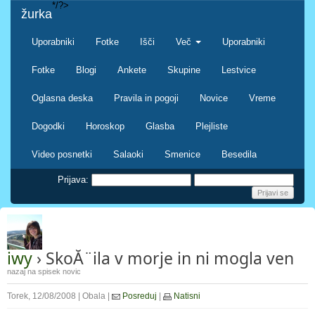
*/?>
žurka
Uporabniki
Fotke
Išči
Več
Uporabniki
Fotke
Blogi
Ankete
Skupine
Lestvice
Oglasna deska
Pravila in pogoji
Novice
Vreme
Dogodki
Horoskop
Glasba
Plejliste
Video posnetki
Salaoki
Smenice
Besedila
Prijava:
iwy
› SkoĂ¨ila v morje in ni mogla ven
nazaj na spisek novic
Torek, 12/08/2008 | Obala |
Posreduj
|
Natisni