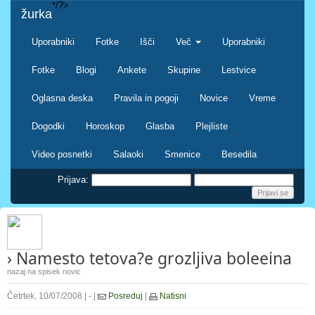
*/?>
žurka
Uporabniki
Fotke
Išči
Več
Uporabniki
Fotke
Blogi
Ankete
Skupine
Lestvice
Oglasna deska
Pravila in pogoji
Novice
Vreme
Dogodki
Horoskop
Glasba
Plejliste
Video posnetki
Salaoki
Smenice
Besedila
Prijava:
› Namesto tetova?e grozljiva boleeina
nazaj na spisek novic
Četrtek, 10/07/2008 | - |
Posreduj
|
Natisni