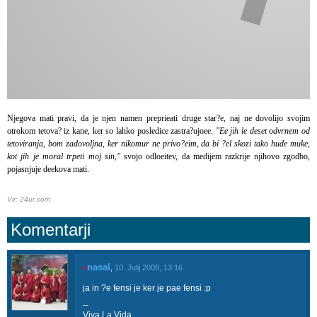
Njegova mati pravi, da je njen namen preprieati druge star?e, naj ne dovolijo svojim
otrokom tetova? iz kane, ker so lahko posledice zastra?ujoee.
"Ee jih le deset odvrnem od
tetoviranja, bom zadovoljna, ker nikomur ne privo?eim, da bi ?el skozi tako hude muke,
kot jih je moral trpeti moj sin,"
svojo odloeitev, da medijem razkrije njihovo zgodbo,
pojasnjuje deekova mati.
Vir: 24ur.com
Komentarji
nasal
≠
,
10. Julij 2008, 13:16
ja in ?e fensi je ker je pae fensi :p
--
Viva La Vida