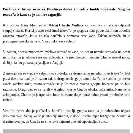
Poeitnice v Tureiji so se za 10-letnega deeka koneale v hudih boleeinah. Njegova
tetova?a iz kane se je namree zagnojila.
Kot poroea Daily Mail, se je 10-letni
Charlie Wallace
na poeitnice v Tureijo odpravil
skupaj s star?i. Ker si je zelo ?elel imeti tetova?o, je njegova mati popustila in mu dovolila
zaeasno tetova?o, ki jo na telo nari?elo s pomoejo erne kane. Tak?na tetova?a, ki je
pravzaprav poslikava na ko?i, eez nekaj easa zbledi.
V salonu, specializiranem za izdelavo tetova? iz kane, so deeku naredili tetova?o na desni
rami. Ker pa je tetova?a eez eas zbledela, si je pred koncem poeitnic Charlie za?elel novo,
da bi jo lahko pokazal prijateljem v Angliji.
Z materjo sta se vrnila v salon, kjer so deeku na desno ramo naredili novo tetova?o. Kot
pravi deekova mati, je bil salon isti, le druga oseba ga je tetovirala. ?e po slabi uri je deeku
zaeela zatekati roka, mesto tetova?e se je ?e zaeelo moeno gnojiti, boleeine pa so bile
neznosne. Drugi dan so se vrnili v Anglijo, kjer je Charlie obiskal zdravnika. Rana se je
zelo gnojila, Charlie pa je trpel tako hude boleeine, da je moral redno jemati protiboleeinske
tablete.
Vee kot mesec dni je pre?ivel v bolni?ki postelji, gnojna rana pa je dobesedno o?gala
deekovo roko. Sedaj, ko se je infekcija umirila, je deeku ostala trajna brazgotina. Zdravniki
dru?ino svarijo, da Charlie ne sme roke najmanj dve leti izpostavljati soncu.