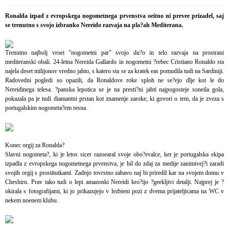
Ronalda izpad z evropskega nogometnega prvenstva oeitno ni prevee prizadel, saj
se trenutno s svojo izbranko Nereido razvaja na pla?ah Mediterana.
Trenutno najbolj vroei "nogometni par" svojo du?o in telo razvaja na prostrani
mediteranski obali. 24-letna Nereida Gallardo in nogometni ?rebec Cristiano Ronaldo sta
najela deset milijonov vredno jahto, s katero sta se za kratek eas pomudila tudi na Sardiniji.
Radovedni pogledi so opazili, da Ronaldove roke sploh ne se?ejo dlje kot le do
Nereidinega telesa. ?panska lepotica se je na presti?ni jahti najpogosteje soneila gola,
pokazala pa je tudi diamantni prstan kot znamenje zaroke, ki govori o tem, da je zveza s
portugalskim nogometa?em resna.
Konec orgij za Ronalda?
Slavni nogometa?, ki je letos sicer razoearal svoje obo?evalce, ker je portugalska ekipa
izpadla z evropskega nogometnega prvenstva, je bil do zdaj za medije zanimivej?i zaradi
svojih orgij s prostitutkami. Zadnjo tovrstno zabavo naj bi priredil kar na svojem domu v
Cheshiru. Prav tako tudi o lepi amazonki Nereidi kro?ijo ?geekljivi detalji. Najprej je ?
okirala s fotografijami, ki jo prikazujejo v lezbieni pozi z dvema prijateljicama na WC v
nekem noenem klubu.