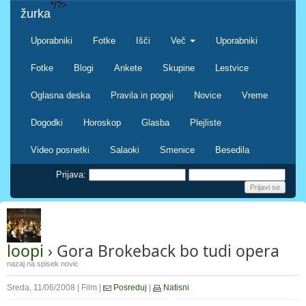
*/?>
žurka
Uporabniki
Fotke
Išči
Več
Uporabniki
Fotke
Blogi
Ankete
Skupine
Lestvice
Oglasna deska
Pravila in pogoji
Novice
Vreme
Dogodki
Horoskop
Glasba
Plejliste
Video posnetki
Salaoki
Smenice
Besedila
Prijava:
loopi
› Gora Brokeback bo tudi opera
nazaj na spisek novic
Sreda, 11/06/2008 | Film |
Posreduj
|
Natisni