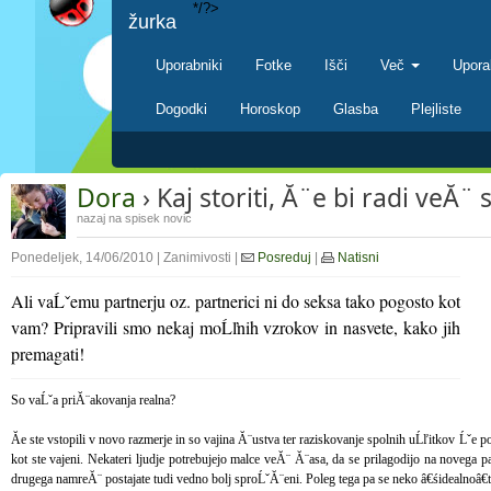
*/?>
žurka
Uporabniki
Fotke
Išči
Več
Upora
Dogodki
Horoskop
Glasba
Plejliste
Dora
› Kaj storiti, Ă¨e bi radi veĂ¨ 
nazaj na spisek novic
Ponedeljek, 14/06/2010 | Zanimivosti |
Posreduj
|
Natisni
Ali vaĹˇemu partnerju oz. partnerici ni do seksa tako pogosto kot
vam? Pripravili smo nekaj moĹľnih vzrokov in nasvete, kako jih
premagati!
So vaĹˇa priĂ¨akovanja realna?
Ăe ste vstopili v novo razmerje in so vajina Ă¨ustva ter raziskovanje spolnih uĹľitkov Ĺˇe
kot ste vajeni. Nekateri ljudje potrebujejo malce veĂ¨ Ă¨asa, da se prilagodijo na novega 
drugega namreĂ¨ postajate tudi vedno bolj sproĹˇĂ¨eni. Poleg tega pa se neko â€śidealnoâ€ť