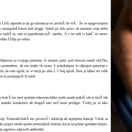
 Ĺľeli zapustiti in da ga oziroma je ne privlaĂ¨ite veĂ¨. Ăe se njegovo/njeno
no nerazpoloĹľenost tudi drugje. Sploh pa, kdo pravi, da moramo vsak teden
i razliĂ¨ni, zato ni popolnoma niĂ¨ narobe, Ă¨e ste tudi vi kakĹˇen mesec
eliko Ĺľeljo po seksu.
ljenosti za svojega partnerja. Je utrujen, potrt, pod stresom zaradi sluĹľbe,
o pomembno, da mu stojite ob strani. S pritiskanjem in siljenjem partnerja v
riti, da vam ugodi, in se mu/ji po seks Ĺˇe bolj upiral. Stres je lahko res velik
ru in pomirjujoĂ¨ih misli.
 boleĂ¨ine med spolnim odnosom lahko pride zaradi psihiĂ¨nih in fiziĂ¨nih
vo znamke kondomov ali drugaĂ¨nim naĂ¨inom predigre. Vselej pa ni tako
ji. Ponavadi boleĂ¨ino povzroĂ¨i infekcija ali neprijetna iritacija. Vzrok za
ahko pojavi zaradi spolno prenosljivih bolezni, kot je na primer genitalni herpes.
j zagotovo odpravili antibiotiki.