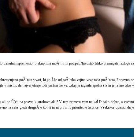
ˇlo do trenutnih sprememb. S skupnimi moĂ¨mi in potrpeĹľljivostjo lahko premagata razloge za
obremenjeno poĂ¨nita stvari, ki jih Ĺľe od zaĂ¨etka vajine veze rada poĂ¨neta. Ponovno se
 v mislih, da najverjetneje tudi partner ne ve, zakaj je izginila spolna sla in je ravno tako v
vas ali ne Ĺľeli na posvet k strokovnjaku? V tem primeru vam ne kaĹľe tako dobro, a vseeno
tavno na seks gleda drugaĂ¨e kot vi in ni pri vrhu prioritetne lestvice. Vsekakor upamo, da je