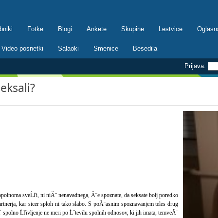
bniki
Fotke
Blogi
Ankete
Skupine
Lestvice
Oglasn
Video posnetki
Salaoki
Smenice
Besedila
Prijava:
seksali?
 popolnoma sveĹľi, ni niĂ¨ nenavadnega, Ă¨e spoznate, da seksate bolj poredko
partnerja, kar sicer sploh ni tako slabo. S poĂ¨asnim spoznavanjem teles drug
 spolno Ĺľivljenje ne meri po Ĺˇtevilu spolnih odnosov, ki jih imata, temveĂ¨