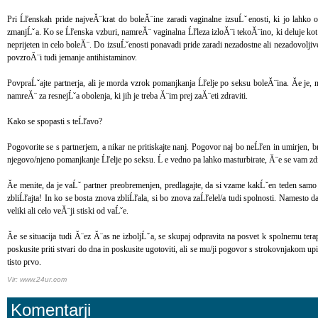
Pri Ĺľenskah pride najveĂ¨krat do boleĂ¨ine zaradi vaginalne izsuĹˇenosti, ki jo lahko
zmanjĹˇa. Ko se Ĺľenska vzburi, namreĂ¨ vaginalna Ĺľleza izloĂ¨i tekoĂ¨ino, ki deluje kot l
neprijeten in celo boleĂ¨. Do izsuĹˇenosti ponavadi pride zaradi nezadostne ali nezadovolj
povzroĂ¨i tudi jemanje antihistaminov.
PovpraĹˇajte partnerja, ali je morda vzrok pomanjkanja Ĺľelje po seksu boleĂ¨ina. Ăe je
namreĂ¨ za resnejĹˇa obolenja, ki jih je treba Ă¨im prej zaĂ¨eti zdraviti.
Kako se spopasti s teĹľavo?
Pogovorite se s partnerjem, a nikar ne pritiskajte nanj. Pogovor naj bo neĹľen in umirjen, 
njegovo/njeno pomanjkanje Ĺľelje po seksu. Ĺ e vedno pa lahko masturbirate, Ă¨e se vam zdi
Ăe menite, da je vaĹˇ partner preobremenjen, predlagajte, da si vzame kakĹˇen teden sam
zbliĹľajta! In ko se bosta znova zbliĹľala, si bo znova zaĹľelel/a tudi spolnosti. Namesto da 
veliki ali celo veĂ¨ji stiski od vaĹˇe.
Ăe se situacija tudi Ă¨ez Ă¨as ne izboljĹˇa, se skupaj odpravita na posvet k spolnemu te
poskusite priti stvari do dna in poskusite ugotoviti, ali se mu/ji pogovor s strokovnjakom up
tisto prvo.
Vir: www.24ur.com
Komentarji