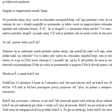
po kakovosti spolnosti.
Izognite se negativnemu razmiĹˇljanju
Ne pomislite takoj, da je vzrok za seksualno nerazpoloĹľenje vaĹˇega partnerja v tem, da vas
vedenje do vas v drugih pogledih ni spremenilo, je lahko vzrok za njegovo/njeno seksual
izpolniti nek seksualni bonus, Ă¨eĹˇ da je drugaĂ¨e z razmerjem nekaj narobe? Vsi smo s
nadvse potrebni, drugiĂ¨ pa malo manj. VĂ¨asih je problem celo na strani osebe, ki ima prev
Se vaĹˇ partner dobro poĂ¨uti?
Namesto da se razburjate zaradi premalo spolne akcije, raje pokaĹľite malo soĂ¨utja, zaskrb
jemlje kakĹˇna zdravila? Vse to lahko zelo vpliva na seksualno razpoloĹľenje, zato je zel
odnos, ki si ga ne Ĺľeli, boste situacijo Ĺˇe poslabĹˇali, saj bo Ă¨util pritisk, da mora to sto
dejavnik za pomanjkanje Ĺľelje po seksu in posameznik si pogosto Ĺľeli le dovolj spanca, mi
Morda noĂ¨e zaradi boleĂ¨ine
PribliĹľno 15 odstotkov Ĺľensk in 5 odstotkov moĹˇkih med seksom obĂ¨uti boleĂ¨ino. Do
teĹľav. VĂ¨asih je teĹľava pravzaprav precej preprosto reĹˇljiva, na primer z menja
enostavno.
BoleĂ¨ina, povezana s seksom, se pri moĹˇkih ponavadi pojavi med erekcijo ali pri ejakulaci
boleĂ¨ino pri ejakulaciji gre iskati v vnetju seĂ¨nice ali prostate. BoleĂ¨ina pri erekciji se l
Tudi vneta ali zategnjena koĹľica je lahko boleĂ¨a. Ăe gre za infekcijo, bodo boleĂ¨ino skora