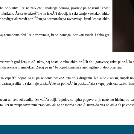
 oba obĂ¨utita Ĺľe na zaĂ¨etku spolnega odnosa, pozneje pa se izsuĹˇenost
ubrikant. Ăe se te tekoĂ¨ine ne izloĂ¨i dovolj, je seks zanjo vsekakor lahko
ive predigre ali zaradi poruĹˇenega hormonskega ravnovesja. IzsuĹˇenost lahko
, naj nemudoma obiĹˇĂ¨e zdravnika, ki bo pomagal poiskati vzrok. Lahko gre
brez raznih groĹľenj in oĂ¨itkov, saj boste le tako lahko priĹˇli do ugotovitev, zakaj je priĹ
, da seksata premalokrat. Zakaj pa ne? Je popolnoma naravno, legalno in dobro za vas.
o za vaju â€“ odpotujta ali pa se doma posveĂ¨ajta drug drugemu. Ne silite k seksu, ampak ne
partnerja silite v seks, raje priskoĂ¨ite na pomoĂ¨ in poskuĹˇajta skupaj poiskati vzrok. Imejte
rapevtu ali celo zdravniku. Se vaĹˇa boljĹˇa polovica upira pogovoru, je nenehno hladna do 
ira, ker ne zaupa tovrstnim terapijam, ali so se morda njena Ă¨ustva do vas ohladila ali pa enos