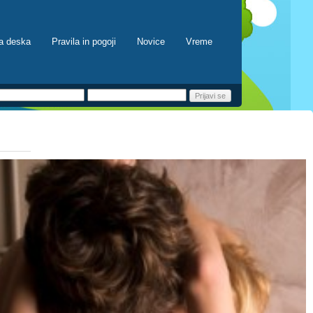
a deska
Pravila in pogoji
Novice
Vreme