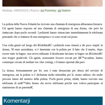
Nedelja, 09/05/2010 | Razno |
Posreduj
|
Natisni
La polizia della Nuova Zelanda ha ricevuto una chiamata di emergenza abbastanza bizzarra.
Gli agenti hanno risposto ad una chiamata di emergenza di una donna, che però ha
riattaccato dopo pochi secondi. I poliziotti hanno rintracciato immediatamente la telefonata
pensando che si trattasse di una emergenza e si sono recati sul posto.
Una volta giunti sul luogo del â€śdelittoâ€ť i poliziotti sono rimasti a dir poco stupiti: la
donna, 50 enne australiana, si è lamentata con la polizia per il fatto che il marito, dopo
essere stato in bagno, non aveva utilizzato il deodorante lasciano in bagno un â€śodoreâ€ť
non troppo gradevole. Gli agenti, nonostante fossero seccati per lâ€™accaduto, hanno
comunque cercato di mediare tra i due coniugi, e li hanno riportati alla pace.
La donna, fortunatamente per lei, non è stata denunciata per abuso del servizio di
emergenza, ma la polizia si è dichiarata molto infastidita per lo strano utilizzo che molte
persone fanno del numero della polizia. Pochi giorni prima, infatti, hanno ricevuto una
telefonata di unâ€™altra donna che aveva telefonato perchè non voleva partecipare al
matrimonio di un parenteâ€¦
Komentarji