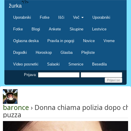
*/?>
žurka
Uporabniki
Fotke
Išči
Več
Uporabniki
Fotke
Blogi
Ankete
Skupine
Lestvice
Oglasna deska
Pravila in pogoji
Novice
Vreme
Dogodki
Horoskop
Glasba
Plejliste
Video posnetki
Salaoki
Smenice
Besedila
Prijava:
baronce
› Donna chiama polizia dopo che
puzza
nazaj na spisek novic