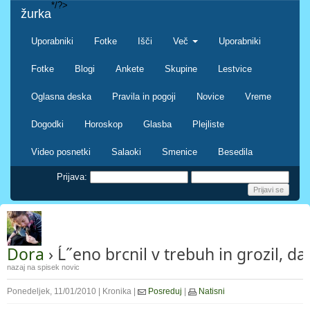
*/?>
žurka
Uporabniki
Fotke
Išči
Več
Uporabniki
Fotke
Blogi
Ankete
Skupine
Lestvice
Oglasna deska
Pravila in pogoji
Novice
Vreme
Dogodki
Horoskop
Glasba
Plejliste
Video posnetki
Salaoki
Smenice
Besedila
Prijava:
Dora
› Ĺ˝eno brcnil v trebuh in grozil, da 
nazaj na spisek novic
Ponedeljek, 11/01/2010 | Kronika |
Posreduj
|
Natisni