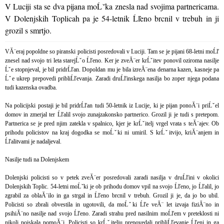
V Luciji sta se dva pijana moĹˇka znesla nad svojima partnericama.
V Dolenjskih Toplicah pa je 54-letnik Ĺľeno brcnil v trebuh in ji
grozil s smrtjo.
VĂ¨eraj popoldne so piranski policisti posredovali v Luciji. Tam se je pijani 68-letni moĹľ
znesel nad svojo tri leta starejĹˇo Ĺľeno. Ker je zveĂ¨er krĹˇitev ponovil oziroma nasilje
Ĺˇe stopnjeval, je bil pridrĹľan. Dopoldan mu je bila izreĂ¨ena denarna kazen, kasneje pa
Ĺˇe ukrep prepovedi pribliĹľevanja. Zaradi druĹľinskega nasilja bo zoper njega podana
tudi kazenska ovadba.
Na policijski postaji je bil pridrĹľan tudi 50-letnik iz Lucije, ki je pijan ponoĂ¨i priĹˇel
domov in zmerjal ter Ĺľalil svojo zunajzakonsko partnerico. Grozil ji je tudi s pretepom.
Partnerica se je pred njim zatekla v spalnico, kjer je krĹˇitelj vrgel vrata s teĂ¨ajev. Ob
prihodu policistov na kraj dogodka se moĹˇki ni umiril. S krĹˇitvijo, kriĂ¨anjem in
Ĺľalitvami je nadaljeval.
Nasilje tudi na Dolenjskem
Dolenjski policisti so v petek zveĂ¨er posredovali zaradi nasilja v druĹľini v okolici
Dolenjskih Toplic. 54-letni moĹˇki je ob prihodu domov vpil na svojo Ĺľeno, jo Ĺľalil, jo
zgrabil za oblaĂ¨ilo in ga strgal in Ĺľeno brcnil v trebuh. Grozil ji je, da jo bo ubil.
Policisti so zbrali obvestila in ugotovili, da moĹˇki Ĺľe veĂ¨ let izvaja fiziĂ¨no in
psihiĂ¨no nasilje nad svojo Ĺľeno. Zaradi strahu pred nasilnim moĹľem v preteklosti ni
nikoli poiskala pomoĂ¨i. Policisti so krĹˇitelju prepovedali pribliĹľevanje Ĺľeni in ga