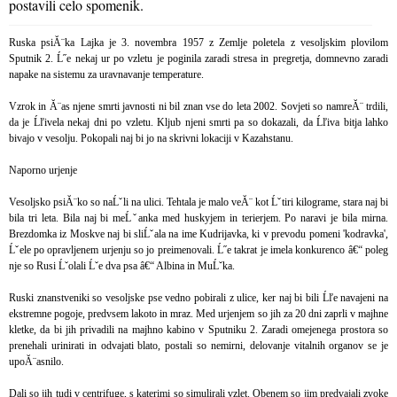
postavili celo spomenik.
Ruska psiĂ¨ka Lajka je 3. novembra 1957 z Zemlje poletela z vesoljskim plovilom
Sputnik 2. Ĺ˝e nekaj ur po vzletu je poginila zaradi stresa in pregretja, domnevno zaradi
napake na sistemu za uravnavanje temperature.
Vzrok in Ă¨as njene smrti javnosti ni bil znan vse do leta 2002. Sovjeti so namreĂ¨ trdili,
da je Ĺľivela nekaj dni po vzletu. Kljub njeni smrti pa so dokazali, da Ĺľiva bitja lahko
bivajo v vesolju. Pokopali naj bi jo na skrivni lokaciji v Kazahstanu.
Naporno urjenje
Vesoljsko psiĂ¨ko so naĹˇli na ulici. Tehtala je malo veĂ¨ kot Ĺˇtiri kilograme, stara naj bi
bila tri leta. Bila naj bi meĹˇanka med huskyjem in terierjem. Po naravi je bila mirna.
Brezdomka iz Moskve naj bi sliĹˇala na ime Kudrijavka, ki v prevodu pomeni 'kodravka',
Ĺˇele po opravljenem urjenju so jo preimenovali. Ĺ˝e takrat je imela konkurenco â€“ poleg
nje so Rusi Ĺˇolali Ĺˇe dva psa â€“ Albina in MuĹˇka.
Ruski znanstveniki so vesoljske pse vedno pobirali z ulice, ker naj bi bili Ĺľe navajeni na
ekstremne pogoje, predvsem lakoto in mraz. Med urjenjem so jih za 20 dni zaprli v majhne
kletke, da bi jih privadili na majhno kabino v Sputniku 2. Zaradi omejenega prostora so
prenehali urinirati in odvajati blato, postali so nemirni, delovanje vitalnih organov se je
upoĂ¨asnilo.
Dali so jih tudi v centrifuge, s katerimi so simulirali vzlet. Obenem so jim predvajali zvoke