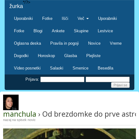
*/?>
žurka
Uporabniki
Fotke
Išči
Več
Uporabniki
Fotke
Blogi
Ankete
Skupine
Lestvice
Oglasna deska
Pravila in pogoji
Novice
Vreme
Dogodki
Horoskop
Glasba
Plejliste
Video posnetki
Salaoki
Smenice
Besedila
Prijava:
manchula
› Od brezdomke do prve astr
nazaj na spisek novic