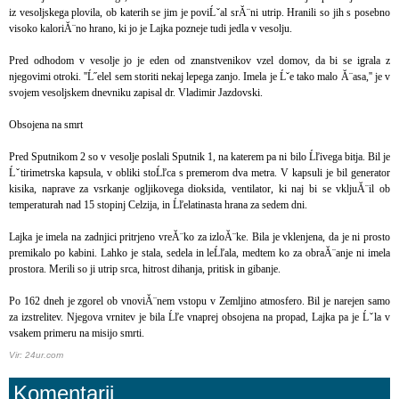
iz vesoljskega plovila, ob katerih se jim je poviĹˇal srĂ¨ni utrip. Hranili so jih s posebno
visoko kaloriĂ¨no hrano, ki jo je Lajka pozneje tudi jedla v vesolju.
Pred odhodom v vesolje jo je eden od znanstvenikov vzel domov, da bi se igrala z
njegovimi otroki. ''Ĺ˝elel sem storiti nekaj lepega zanjo. Imela je Ĺˇe tako malo Ă¨asa,'' je v
svojem vesoljskem dnevniku zapisal dr. Vladimir Jazdovski.
Obsojena na smrt
Pred Sputnikom 2 so v vesolje poslali Sputnik 1, na katerem pa ni bilo Ĺľivega bitja. Bil je
Ĺˇtirimetrska kapsula, v obliki stoĹľca s premerom dva metra. V kapsuli je bil generator
kisika, naprave za vsrkanje ogljikovega dioksida, ventilator, ki naj bi se vkljuĂ¨il ob
temperaturah nad 15 stopinj Celzija, in Ĺľelatinasta hrana za sedem dni.
Lajka je imela na zadnjici pritrjeno vreĂ¨ko za izloĂ¨ke. Bila je vklenjena, da je ni prosto
premikalo po kabini. Lahko je stala, sedela in leĹľala, medtem ko za obraĂ¨anje ni imela
prostora. Merili so ji utrip srca, hitrost dihanja, pritisk in gibanje.
Po 162 dneh je zgorel ob vnoviĂ¨nem vstopu v Zemljino atmosfero. Bil je narejen samo
za izstrelitev. Njegova vrnitev je bila Ĺľe vnaprej obsojena na propad, Lajka pa je Ĺˇla v
vsakem primeru na misijo smrti.
Vir: 24ur.com
Komentarji