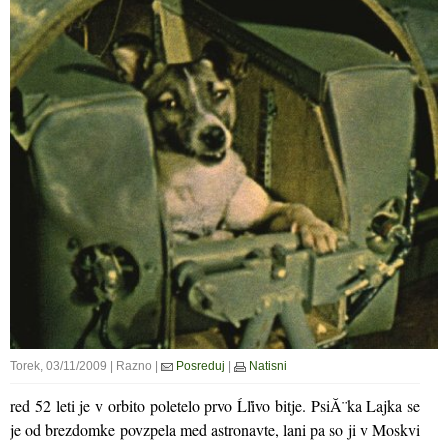
Torek, 03/11/2009 | Razno |
Posreduj
|
Natisni
red 52 leti je v orbito poletelo prvo Ĺľivo bitje. PsiĂ¨ka Lajka se
je od brezdomke povzpela med astronavte, lani pa so ji v Moskvi