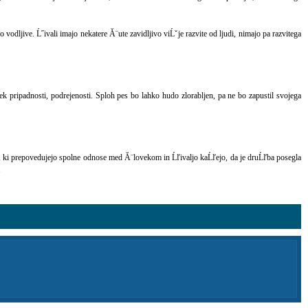
 vodljive. Ĺ˝ivali imajo nekatere Ă¨ute zavidljivo viĹˇje razvite od ljudi, nimajo pa razvitega
ek pripadnosti, podrejenosti. Sploh pes bo lahko hudo zlorabljen, pa ne bo zapustil svojega
pisi, ki prepovedujejo spolne odnose med Ă¨lovekom in Ĺľivaljo kaĹľejo, da je druĹľba posegla
.