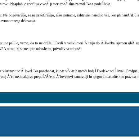
ri roki. Nasploh je zoofilija v veĂ¨ji meri znaĂ¨ilna za moĹˇke s podeĹľelja.
 Ne odgovarjajo, se ne pritoĹľujejo, niso potratne, zahtevne, naredijo vse, kar jih nauĂ¨iĹˇ, so
in avtonomnega delovanja.
ar mu ne paĹˇe, vemo, da to ne drĹľi. Ĺ˝ivali v veliki meri Ă¨utijo do Ă¨loveka izjemen obĂ¨ut
v? A otrok, ki se ne upre odraslemu, privoli v ta odnos?
anje v krutosti je Ă¨loveĹˇka posebnost, ki nas vĂ¨asih naredi bolj Ĺľivalske od Ĺľivali. Pred
a vsej Ă¨rti nedotakljivo prepuĹˇĂ¨eno Ă¨lovekovi samovolji in njegovim lastninskim pravicam