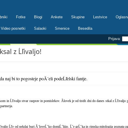
bniki
Fotke
Blogi
Ankete
Skupine
Lestvice
Oglasn
Video posnetki
Salaoki
Smenice
Besedila
Prijava:
sal z Ĺľivaljo!
da naj bi to pogosteje poĂ¨eli podeĹľelski fantje.
in Ĺľivaljo stvar razprav in pomislekov. Ălovek je od tistih dni do danes stkal z Ĺľivaljo pre
partnerja.
valjo Ĺľe od nekdaj buri Ă¨loveĹˇko domiĹˇljijo. Ĺ˝e grĹˇka in rimska mitologija poznata zgod