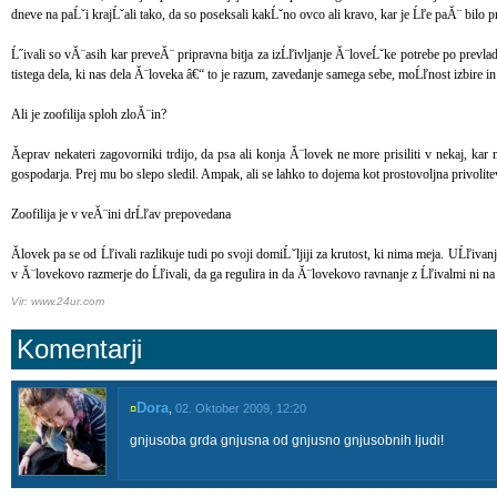
dneve na paĹˇi krajĹˇali tako, da so poseksali kakĹˇno ovco ali kravo, kar je Ĺľe paĂ¨ bilo p
Ĺ˝ivali so vĂ¨asih kar preveĂ¨ pripravna bitja za izĹľivljanje Ă¨loveĹˇke potrebe po prevladi.
tistega dela, ki nas dela Ă¨loveka â€“ to je razum, zavedanje samega sebe, moĹľnost izbire 
Ali je zoofilija sploh zloĂ¨in?
Ăeprav nekateri zagovorniki trdijo, da psa ali konja Ă¨lovek ne more prisiliti v nekaj, k
gospodarja. Prej mu bo slepo sledil. Ampak, ali se lahko to dojema kot prostovoljna privolite
Zoofilija je v veĂ¨ini drĹľav prepovedana
Ălovek pa se od Ĺľivali razlikuje tudi po svoji domiĹˇljiji za krutost, ki nima meja. UĹľiv
v Ă¨lovekovo razmerje do Ĺľivali, da ga regulira in da Ă¨lovekovo ravnanje z Ĺľivalmi ni n
Vir: www.24ur.com
Komentarji
Dora
¤
,
02. Oktober 2009, 12:20
gnjusoba grda gnjusna od gnjusno gnjusobnih ljudi!