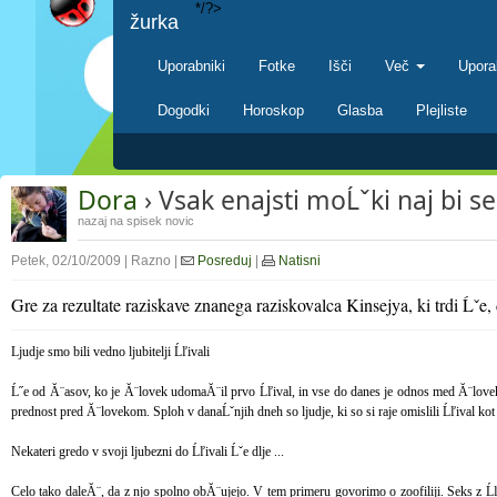
*/?>
žurka
Uporabniki
Fotke
Išči
Več
Upora
Dogodki
Horoskop
Glasba
Plejliste
Dora
› Vsak enajsti moĹˇki naj bi sek
nazaj na spisek novic
Petek, 02/10/2009 | Razno |
Posreduj
|
Natisni
Gre za rezultate raziskave znanega raziskovalca Kinsejya, ki trdi Ĺˇe, 
Ljudje smo bili vedno ljubitelji Ĺľivali
Ĺ˝e od Ă¨asov, ko je Ă¨lovek udomaĂ¨il prvo Ĺľival, in vse do danes je odnos med Ă¨lovekom 
prednost pred Ă¨lovekom. Sploh v danaĹˇnjih dneh so ljudje, ki so si raje omislili Ĺľival kot 
Nekateri gredo v svoji ljubezni do Ĺľivali Ĺˇe dlje ...
Celo tako daleĂ¨, da z njo spolno obĂ¨ujejo. V tem primeru govorimo o zoofiliji. Seks z Ĺľi