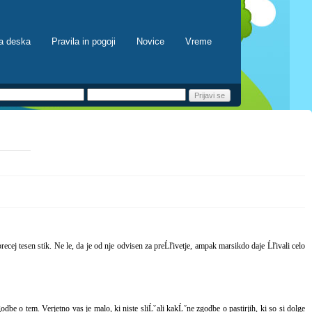
a deska
Pravila in pogoji
Novice
Vreme
cej tesen stik. Ne le, da je od nje odvisen za preĹľivetje, ampak marsikdo daje Ĺľivali celo
be o tem. Verjetno vas je malo, ki niste sliĹˇali kakĹˇne zgodbe o pastirjih, ki so si dolge