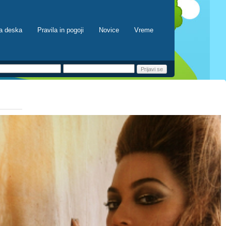
a deska
Pravila in pogoji
Novice
Vreme