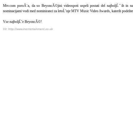
Mtv.com poroĂ¨a, da so BeyoncĂ©jini videospoti uspeli postati del najboljĹˇih in na
nominacijami vodi med nominiranci za letoĹˇnje MTV Music Video Awards, katerih podelite
Vse najboljĹˇe BeyoncĂ©!
Vir: http://www.inentertainment.co.uk