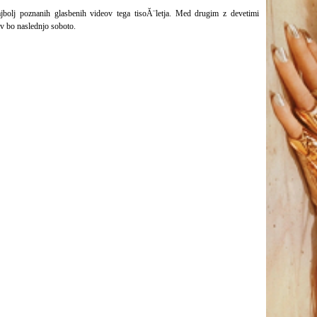
jbolj poznanih glasbenih videov tega tisoĂ¨letja. Med drugim z devetimi
v bo naslednjo soboto.