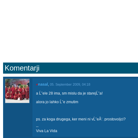
Komentarji
nasal
≠
,
05. September 2009, 04:18
a Ĺˇele 28 ima, sm mislu da je starejĹˇa!
alora jo lahko Ĺˇe zmutim
ps. za koga drugega, ker meni ni vĹˇeĂ¨. prostovoljci?
--
Viva La Vida