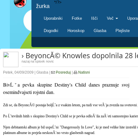
*/?>
žurka
Uporabniki
Fotke
Išči
Več
Upora
Dogodki
Horoskop
Glasba
Plejliste
› BeyoncĂ© Knowles dopolnila 28 l
nazaj na spisek novic
Petek, 04/09/2009 | Glasba |
Posreduj
|
Natisni
BivĹˇa pevka skupine Destiny's Child danes praznuje svoj
osemindvajseti rojstni dan.
Zdi se, da BeyoncĂ© postaja boljĹˇa z vsakim letom, pa tudi vse veĂ¨ja zvezda na svetovni 
Po Ĺˇtevilnih hitih s skupino Destiny's Child se je pevka odloĂ¨ila zaĂ¨eti samostojno karier
Njen debitantski album je bil uspeĹˇni "Dangerously In Love", ki je med velike hite izstrelil
platinum albume in prejela neskonĂ¨no vrsto glasbenih nagrad.