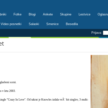
bniki
Fotke
Blogi
Ankete
Skupine
Lestvice
Oglasn
Video posnetki
Salaoki
Smenice
Besedila
Prijava:
et
glasbeni sceni.
o v letu 2003.
 single "Crazy In Love". Od takrat je Knowles izdala veĂ¨ hit singlov, 3 multi-