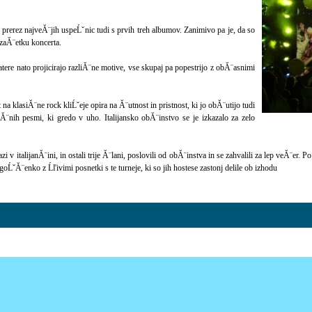
prerez najveĂ¨jih uspeĹˇnic tudi s prvih treh albumov. Zanimivo pa je, da so
 zaĂ¨etku koncerta.
tere nato projicirajo razliĂ¨ne motive, vse skupaj pa popestrijo z obĂ¨asnimi
na klasiĂ¨ne rock kliĹˇeje opira na Ă¨utnost in pristnost, ki jo obĂ¨utijo tudi
iĂ¨nih pesmi, ki gredo v uho. Italijansko obĂ¨instvo se je izkazalo za zelo
 v italijanĂ¨ini, in ostali trije Ă¨lani, poslovili od obĂ¨instva in se zahvalili za lep veĂ¨er.
goĹˇĂ¨enko z Ĺľivimi posnetki s te turneje, ki so jih hostese zastonj delile ob izhodu