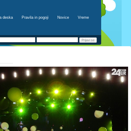
a deska
Pravila in pogoji
Novice
Vreme