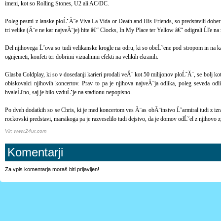
imeni, kot so Rolling Stones, U2 ali AC/DC.
Poleg pesmi z lanske ploĹˇĂ¨e Viva La Vida or Death and His Friends, so predstavili dober 
tri velike (Ă¨e ne kar najveĂ¨je) hite â€“ Clocks, In My Place ter Yellow â€“ odigrali Ĺľe na
Del njihovega Ĺˇova so tudi velikanske krogle na odru, ki so obeĹˇene pod stropom in na ka
ognjemeti, konfeti ter dobrimi vizualnimi efekti na velikih ekranih.
Glasba Coldplay, ki so v dosedanji karieri prodali veĂ¨ kot 50 milijonov ploĹˇĂ¨, se bolj kot 
obiskovalci njihovih koncertov. Prav to pa je njihova najveĂ¨ja odlika, poleg seveda odl
hvaleĹľno, saj je bilo vzduĹˇje na stadionu nepopisno.
Po dveh dodatkih so se Chris, ki je med koncertom ves Ă¨as obĂ¨instvo Ĺˇarmiral tudi z izrazi
rockovski predstavi, marsikoga pa je razveselilo tudi dejstvo, da je domov odĹˇel z njihovo z
Vir: www.24ur.com
Komentarji
Za vpis komentarja moraš biti prijavljen!