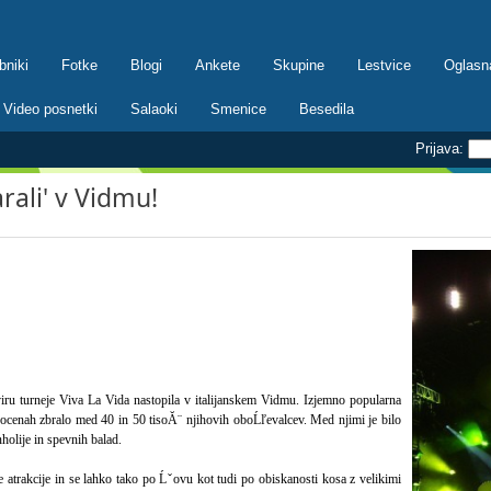
bniki
Fotke
Blogi
Ankete
Skupine
Lestvice
Oglasn
Video posnetki
Salaoki
Smenice
Besedila
Prijava:
ali' v Vidmu!
kviru turneje Viva La Vida nastopila v italijanskem Vidmu. Izjemno popularna
po ocenah zbralo med 40 in 50 tisoĂ¨ njihovih oboĹľevalcev. Med njimi je bilo
olije in spevnih balad.
ke atrakcije in se lahko tako po Ĺˇovu kot tudi po obiskanosti kosa z velikimi