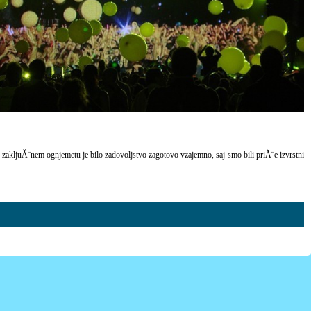
 Po zakljuĂ¨nem ognjemetu je bilo zadovoljstvo zagotovo vzajemno, saj smo bili priĂ¨e izvrstni