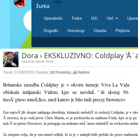
*/?>
žurka
Uporabniki
Fotke
Išči
Več
Upora
Dogodki
Horoskop
Glasba
Plejliste
Dora
› EKSKLUZIVNO: Coldplay 'Ă¨ar
nazaj na spisek novic
Torek, 01/09/2009 | Glasba |
Posreduj
|
Natisni
Britanska zasedba Coldplay je v okviru turneje Viva La Vida
obiskala italijanski Videm, kjer so navduĹˇili skoraj 50-
tisoĂ¨glavo mnoĹľico, med katero je bilo tudi precej Slovencev.
Ena najveĂ¨jih skupin zadnjega desetletja, britanski melodiĂ¨ni rockerji Coldplay, je v o
Ă¨etverica, ki jo vodi pevec Chris Martin, se je predstavila na stadionu Friuli, kjer se je 
tudi Ă¨ez petsto Slovencev, ki prisegajo na unikatno meĹˇanico melodiĂ¨ne rockovske melanh
Za skupino velja, da je ena izmed redkih, ki se je v zadnjih letih prebila do prave stadions