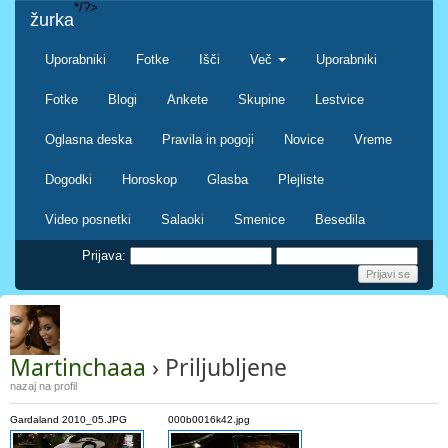
*/?>
žurka
Uporabniki
Fotke
Išči
Več
Uporabniki
Fotke
Blogi
Ankete
Skupine
Lestvice
Oglasna deska
Pravila in pogoji
Novice
Vreme
Dogodki
Horoskop
Glasba
Plejliste
Video posnetki
Salaoki
Smenice
Besedila
Prijava:
Martinchaaa
› Priljubljene
nazaj na profil
Gardaland 2010_05.JPG
000b0016k42.jpg