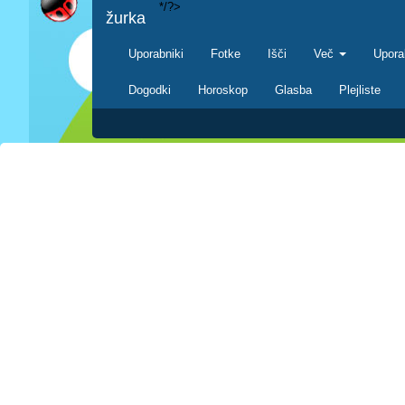
*/?>
žurka
Uporabniki
Fotke
Išči
Več
Upora
Dogodki
Horoskop
Glasba
Plejliste