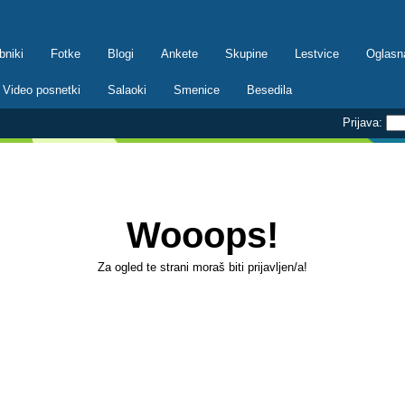
bniki
Fotke
Blogi
Ankete
Skupine
Lestvice
Oglasn
Video posnetki
Salaoki
Smenice
Besedila
Prijava:
Wooops!
Za ogled te strani moraš biti prijavljen/a!