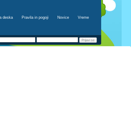
a deska
Pravila in pogoji
Novice
Vreme