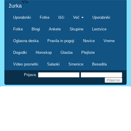
*/?>
žurka
Uporabniki
Fotke
Išči
Več
Uporabniki
Fotke
Blogi
Ankete
Skupine
Lestvice
Oglasna deska
Pravila in pogoji
Novice
Vreme
Dogodki
Horoskop
Glasba
Plejliste
Video posnetki
Salaoki
Smenice
Besedila
Prijava: