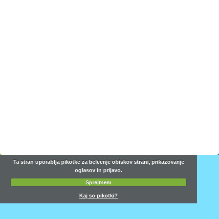
Ta stran uporablja pikotke za beleenje obiskov strani, prikazovanje
oglasov in prijavo.
Sprejmem
Kaj so pikotki?