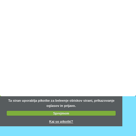
Ta stran uporablja pikotke za beleenje obiskov strani, prikazovanje
oglasov in prijavo.
Sprejmem
Kaj so pikotki?