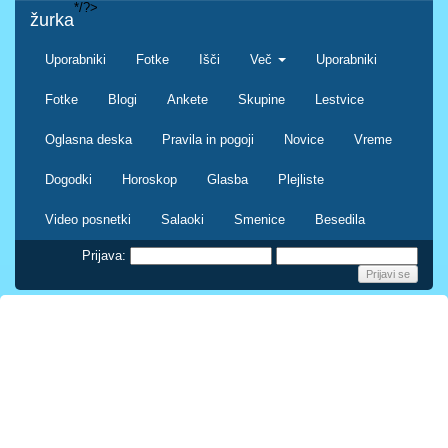
*/?>
žurka
Uporabniki
Fotke
Išči
Več
Uporabniki
Fotke
Blogi
Ankete
Skupine
Lestvice
Oglasna deska
Pravila in pogoji
Novice
Vreme
Dogodki
Horoskop
Glasba
Plejliste
Video posnetki
Salaoki
Smenice
Besedila
Prijava: