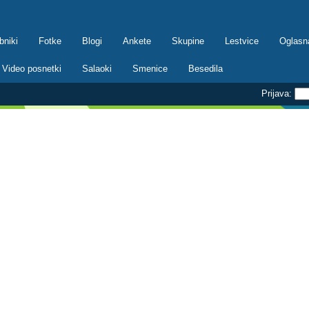
bniki
Fotke
Blogi
Ankete
Skupine
Lestvice
Oglasn
Video posnetki
Salaoki
Smenice
Besedila
Prijava: