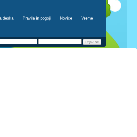
a deska
Pravila in pogoji
Novice
Vreme