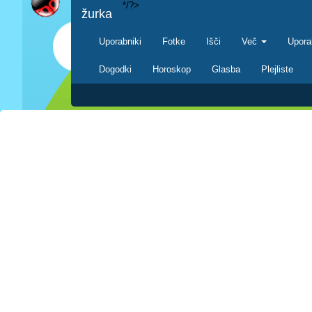
*/?>
žurka
Uporabniki
Fotke
Išči
Več
Upora
Dogodki
Horoskop
Glasba
Plejliste