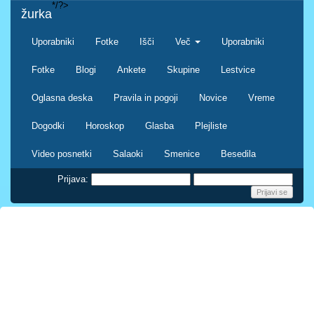
*/?>
žurka
Uporabniki
Fotke
Išči
Več
Uporabniki
Fotke
Blogi
Ankete
Skupine
Lestvice
Oglasna deska
Pravila in pogoji
Novice
Vreme
Dogodki
Horoskop
Glasba
Plejliste
Video posnetki
Salaoki
Smenice
Besedila
Prijava: