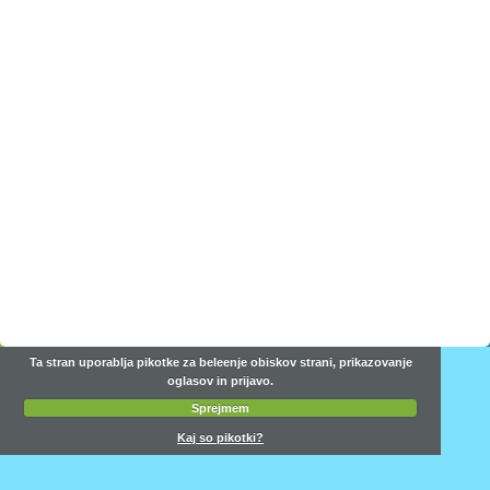
Ta stran uporablja pikotke za beleenje obiskov strani, prikazovanje
oglasov in prijavo.
Sprejmem
Kaj so pikotki?