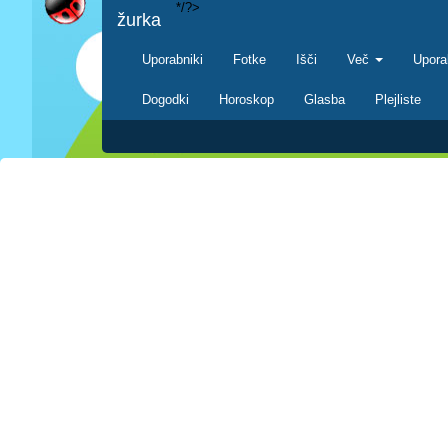
*/?>
žurka
Uporabniki
Fotke
Išči
Več
Upora
Dogodki
Horoskop
Glasba
Plejliste