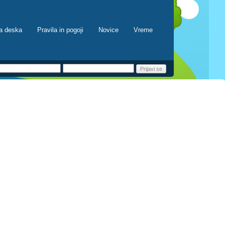
a deska
Pravila in pogoji
Novice
Vreme