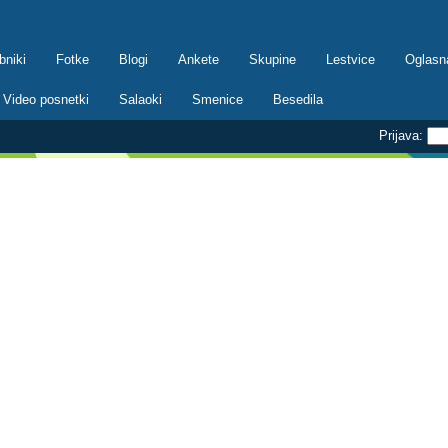
bniki
Fotke
Blogi
Ankete
Skupine
Lestvice
Oglasn
Video posnetki
Salaoki
Smenice
Besedila
Prijava: