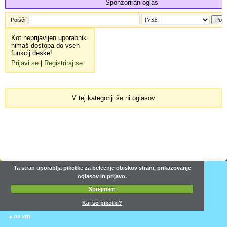
Sponzoriran oglas
Poišči:
Kot neprijavljen uporabnik
nimaš dostopa do vseh
funkcij deske!
Prijavi se
|
Registriraj se
V tej kategoriji še ni oglasov
Ta stran uporablja pikotke za beleenje obiskov strani, prikazovanje
oglasov in prijavo.
Sprejmem
Kaj so pikotki?
▴
na vrh