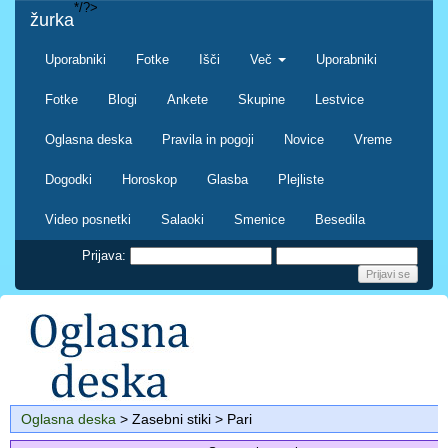
*/?>
žurka
Uporabniki
Fotke
Išči
Več
Uporabniki
Fotke
Blogi
Ankete
Skupine
Lestvice
Oglasna deska
Pravila in pogoji
Novice
Vreme
Dogodki
Horoskop
Glasba
Plejliste
Video posnetki
Salaoki
Smenice
Besedila
Prijava:
Oglasna deska
> Zasebni stiki > Pari