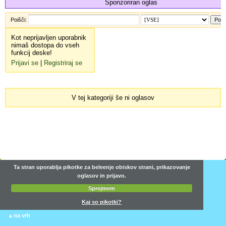
Sponzoriran oglas
Poišči:
Kot neprijavljen uporabnik
nimaš dostopa do vseh
funkcij deske!
Prijavi se
|
Registriraj se
V tej kategoriji še ni oglasov
Ta stran uporablja pikotke za beleenje obiskov strani, prikazovanje
oglasov in prijavo.
Sprejmem
Kaj so pikotki?
▴
na vrh