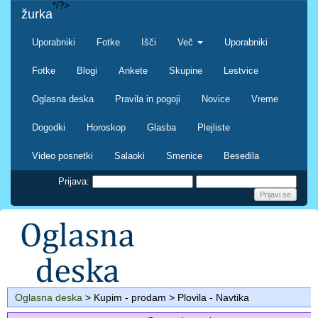
*/?>
žurka
Uporabniki
Fotke
Išči
Več
Uporabniki
Fotke
Blogi
Ankete
Skupine
Lestvice
Oglasna deska
Pravila in pogoji
Novice
Vreme
Dogodki
Horoskop
Glasba
Plejliste
Video posnetki
Salaoki
Smenice
Besedila
Prijava:
Oglasna deska
> Kupim - prodam > Plovila - Navtika