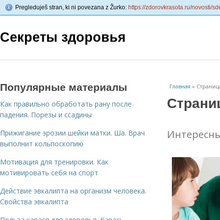
Pregleduješ stran, ki ni povezana z Žurko:
https://zdorovkrasota.ru/novosti/sd