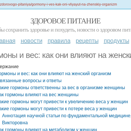
-zdorovogo-pitaniya/gormony-i-ves-kak-oni-vliyayut-na-zhenskiy-organizm