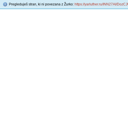
Pregleduješ stran, ki ni povezana z Žurko:
https://yarluther.ru/INN27AI/DozC