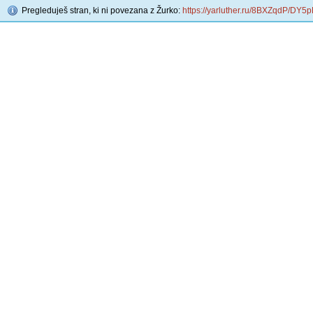
Pregleduješ stran, ki ni povezana z Žurko:
https://yarluther.ru/8BXZqdP/DY5