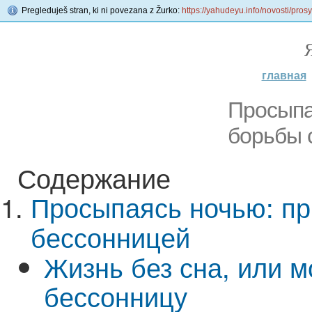
Pregleduješ stran, ki ni povezana z Žurko:
https://yahudeyu.info/novosti/pro