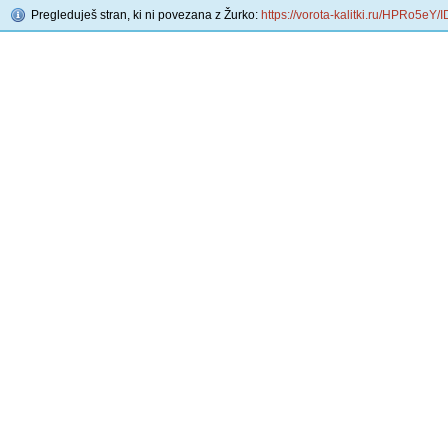
Pregleduješ stran, ki ni povezana z Žurko:
https://vorota-kalitki.ru/HPRo5eY/