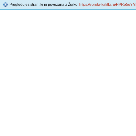
Pregleduješ stran, ki ni povezana z Žurko:
https://vorota-kalitki.ru/HPRo5eY