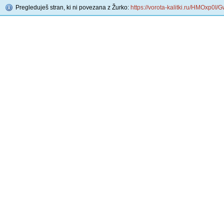
Pregleduješ stran, ki ni povezana z Žurko:
https://vorota-kalitki.ru/HMOxp0I