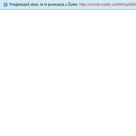
Pregleduješ stran, ki ni povezana z Žurko:
https://vorota-kalitki.ru/HMOxp0I