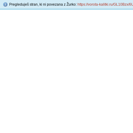
Pregleduješ stran, ki ni povezana z Žurko:
https://vorota-kalitki.ru/GL10Bzx/