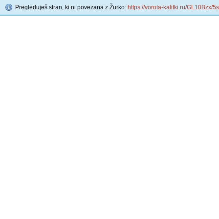
Pregleduješ stran, ki ni povezana z Žurko:
https://vorota-kalitki.ru/GL10Bzx/