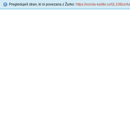
Pregleduješ stran, ki ni povezana z Žurko:
https://vorota-kalitki.ru/GL10Bzx/