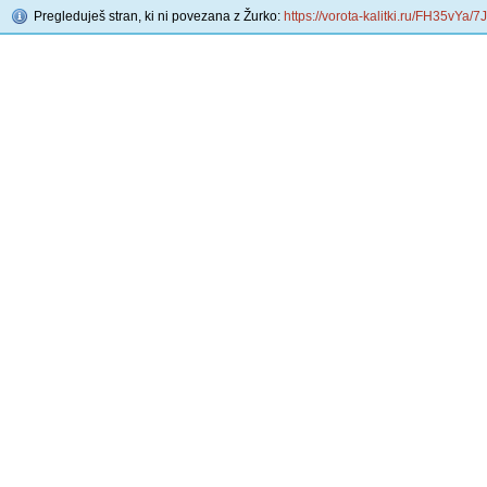
Pregleduješ stran, ki ni povezana z Žurko:
https://vorota-kalitki.ru/FH35vYa/