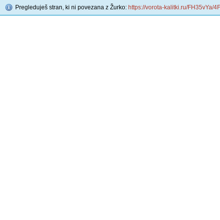
Pregleduješ stran, ki ni povezana z Žurko:
https://vorota-kalitki.ru/FH35vYa/