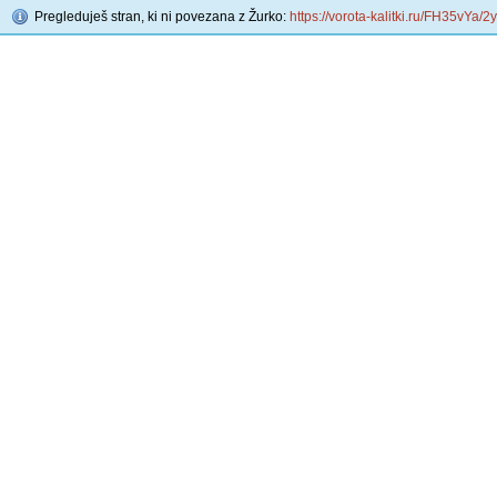
Pregleduješ stran, ki ni povezana z Žurko:
https://vorota-kalitki.ru/FH35vYa/