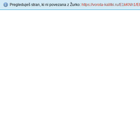
Pregleduješ stran, ki ni povezana z Žurko:
https://vorota-kalitki.ru/E1kKNh1/