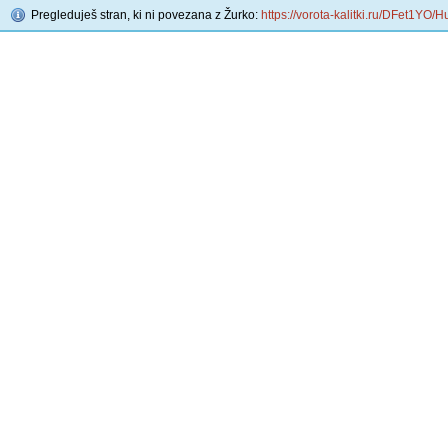
Pregleduješ stran, ki ni povezana z Žurko:
https://vorota-kalitki.ru/DFet1YO/