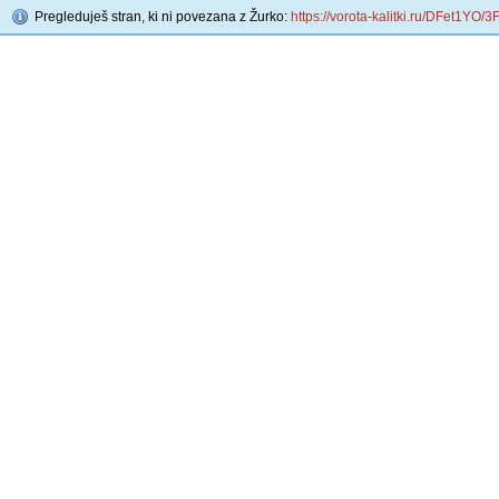
Pregleduješ stran, ki ni povezana z Žurko:
https://vorota-kalitki.ru/DFet1YO/