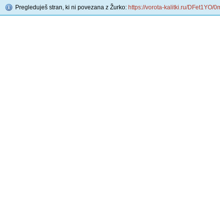
Pregleduješ stran, ki ni povezana z Žurko:
https://vorota-kalitki.ru/DFet1YO/