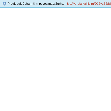
Pregleduješ stran, ki ni povezana z Žurko:
https://vorota-kalitki.ru/D15vLS5/I