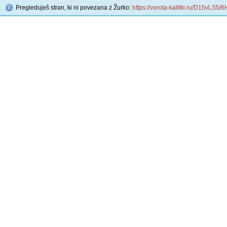
Pregleduješ stran, ki ni povezana z Žurko:
https://vorota-kalitki.ru/D15vLS5/