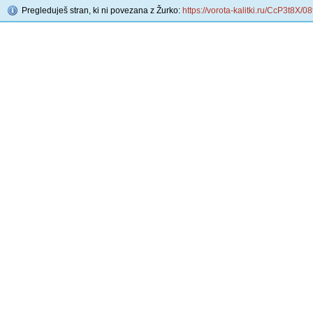
Pregleduješ stran, ki ni povezana z Žurko:
https://vorota-kalitki.ru/CcP3t8X/0