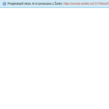
Pregleduješ stran, ki ni povezana z Žurko:
https://vorota-kalitki.ru/CU74Nsw/