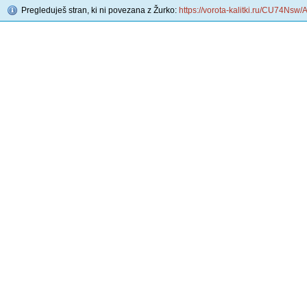
Pregleduješ stran, ki ni povezana z Žurko:
https://vorota-kalitki.ru/CU74Nsw