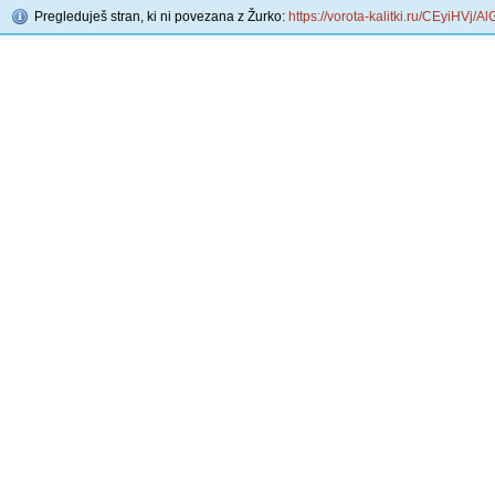
Pregleduješ stran, ki ni povezana z Žurko:
https://vorota-kalitki.ru/CEyiHVj/